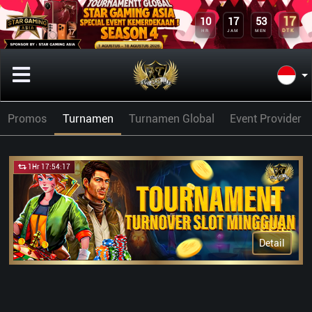
17
10
17
53
DTK
HR
JAM
MEN
Promos
Turnamen
Turnamen Global
Event Provider
1Hr 17:54:17
Detail