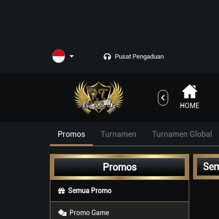
Pusat Pengaduan
HOME
Promos
Turnamen
Turnamen Global
Se
Promos
Semua Promo
Promo Game