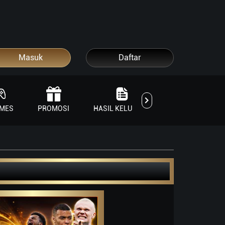
Masuk
Daftar
AMES
PROMOSI
HASIL KELUARAN