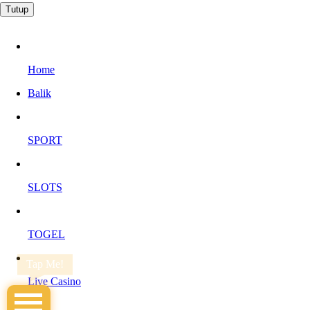
Tutup
Home
Balik
SPORT
SLOTS
TOGEL
Tap Me!
Live Casino