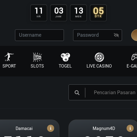
11
03
13
05
HR
JAM
MEN
DTK
SPORT
SLOTS
TOGEL
LIVE CASINO
E-G
Damacai
Magnum4D