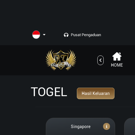
Pusat Pengaduan
HOME
TOGEL
Hasil Keluaran
Singapore