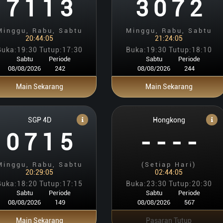
7
1
1
3
3
0
7
2
Minggu, Rabu, Sabtu
Minggu, Rabu, Sabtu
20:44:05
21:24:05
Buka:
19:30
Tutup:
17:30
Buka:
19:30
Tutup:
18:10
Sabtu
Periode
Sabtu
Periode
08/08/2026
242
08/08/2026
244
Main Sekarang
Main Sekarang
SGP 4D
Hongkong
0
7
1
5
-
-
-
-
Minggu, Rabu, Sabtu
(Setiap Hari)
20:29:05
02:44:05
Buka:
18:20
Tutup:
17:15
Buka:
23:30
Tutup:
20:30
Sabtu
Periode
Sabtu
Periode
08/08/2026
149
08/08/2026
567
Main Sekarang
Pasaran Tutup