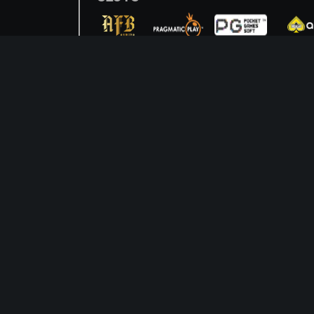
TOGEL
Live Casino
E-GAMES