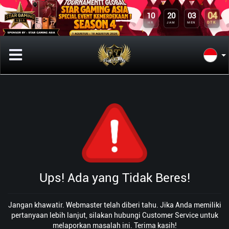
04
10
20
03
DTK
HR
JAM
MEN
Ups! Ada yang Tidak Beres!
Jangan khawatir. Webmaster telah diberi tahu. Jika Anda memiliki
pertanyaan lebih lanjut, silakan hubungi Customer Service untuk
melaporkan masalah ini. Terima kasih!