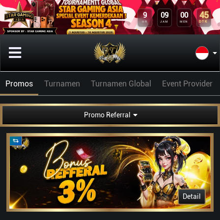
45
9
09
00
DTK
HR
JAM
MEN
Promos
Turnamen
Turnamen Global
Event Provider
Promo Referral
Detail