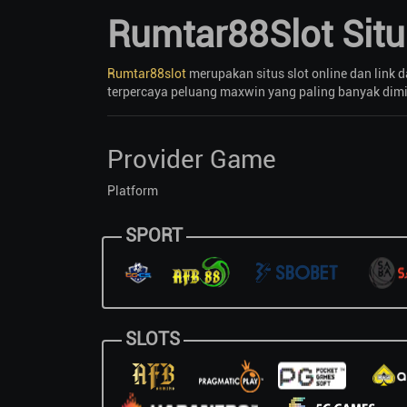
Rumtar88Slot Situ
Rumtar88slot
merupakan situs slot online dan link d
terpercaya peluang maxwin yang paling banyak dimi
Provider Game
Platform
SPORT
SLOTS