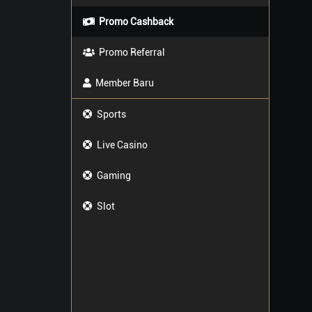
Promo Cashback
Promo Referral
Member Baru
Sports
Live Casino
Gaming
Slot