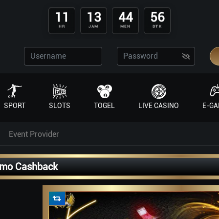
55
11
13
44
DTK
HR
JAM
MEN
SPORT
SLOTS
TOGEL
LIVE CASINO
E-G
Event Provider
mo Cashback