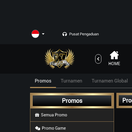
Pusat Pengaduan
HOME
Promos
Turnamen
Turnamen Global
Pro
Promos
Semua Promo
Promo Game