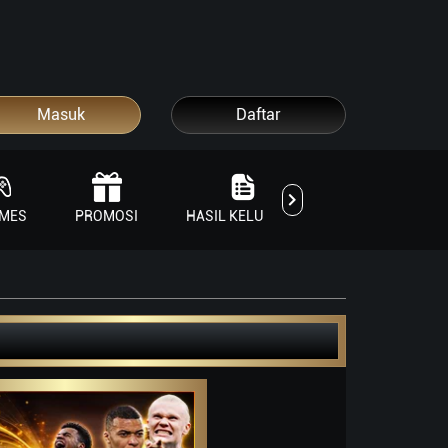
Masuk
Daftar
AMES
PROMOSI
HASIL KELUARAN